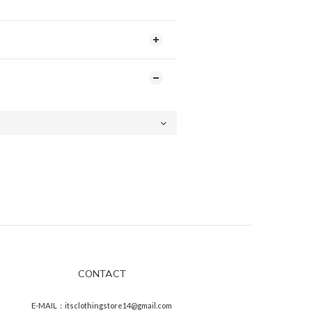
CONTACT
E-MAIL：itsclothingstore14@gmail.com