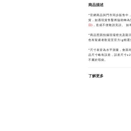
商品描述
*官網商品與門市同步販售中
貨，如遇現貨售鑿將協助轉為
日)
，
造成不便敬請見諒。
如
*商品照因拍攝現場燈光及顯
色有疑慮者歡迎至官方ig精
*
尺寸表皆為水平測量，會因
品尺寸略有誤差，誤差尺寸±
不屬於瑕疵。
了解更多