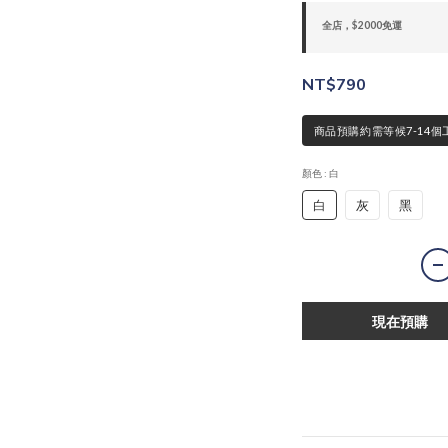
全店，$2000免運
NT$790
商品預購約需等候7-14個
顏色
: 白
白
灰
黑
現在預購