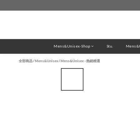
Mens&Unisex-Shop
Stu.
Mens&U
全部商品
/
Mens&Unisex
/
Mens&Unisex - 熱銷精選