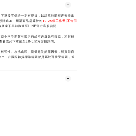
，下單後不保證一定有現貨，以訂單時間順序安排出
預購追加，預購商品需等待約
10-25個工作天(不含假
LINE
有疑慮下單前歡迎至
官方客服詢問。
示器不同等影響可能與商品本身感受有落差，如對顏
LINE
選查看或於下單前
至
官方客服詢問。
布料彈性、水洗處理、測量起訖點等因素，與實際商
2cm，在國際驗貨標準範圍都是屬於可接受範圍，並