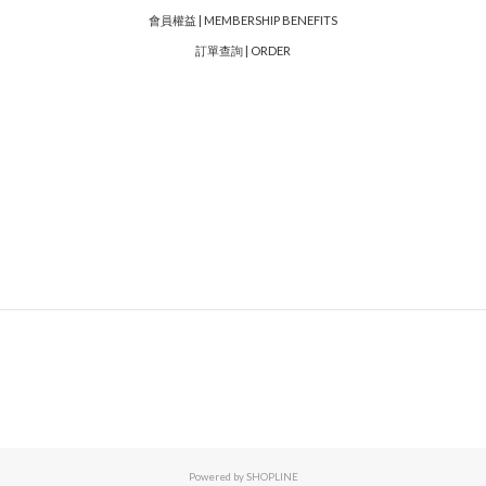
會員權益 | MEMBERSHIP BENEFITS
訂單查詢 | ORDER
Powered by SHOPLINE