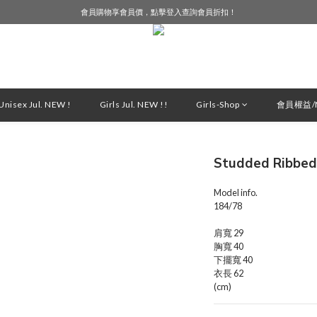
會員購物享會員價，點擊登入查詢會員折扣！
LINE好友募集中，加入就送購物金$50！
LINE好友募集中，加入就送購物金$50！
nisex Jul. NEW !
Girls Jul. NEW !!
Girls-Shop
會員權益/M
Studded Ribbe
Model info.
184/78
肩寬 29
胸寬 40
下擺寬 40
衣長 62
(cm)