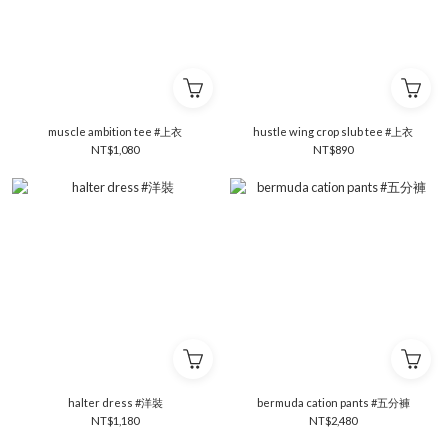
muscle ambition tee #上衣
hustle wing crop slub tee #上衣
NT$1,080
NT$890
halter dress #洋裝
bermuda cation pants #五分褲
NT$1,180
NT$2,480