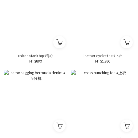
chicano tank top #背心
leather eyelet tee #上衣
NT$890
NT$1,280