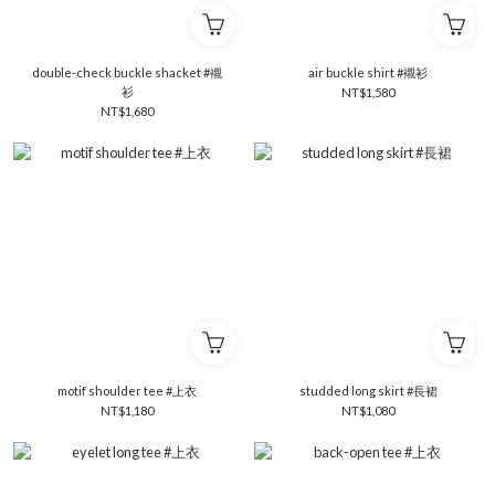
double-check buckle shacket #襯
air buckle shirt #襯衫
衫
NT$1,580
NT$1,680
motif shoulder tee #上衣
studded long skirt #長裙
NT$1,180
NT$1,080