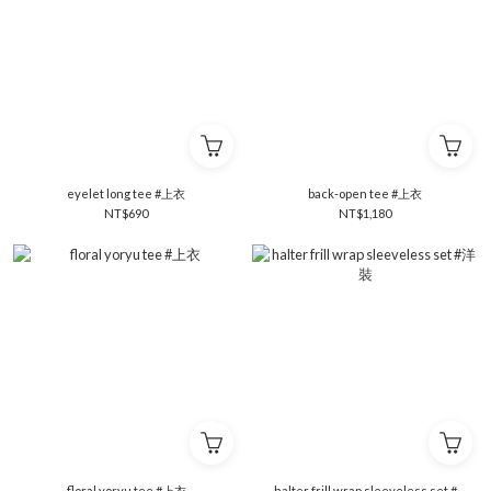
eyelet long tee #上衣
back-open tee #上衣
NT$690
NT$1,180
floral yoryu tee #上衣
halter frill wrap sleeveless set #