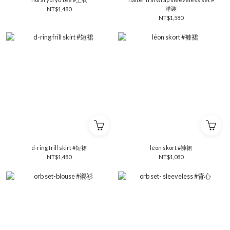
洋裝
NT$1,480
NT$1,580
d-ring frill skirt #短裙
léon skort #褲裙
NT$1,480
NT$1,080