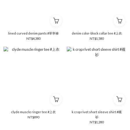
lined curved denim pants #單寧褲
denim color-block collar tee #上衣
NT$4,380
NT$1,580
clyde muscle ringer tee #上衣
k crop rivet short sleeve shirt #襯
衫
NT$890
NT$1,280