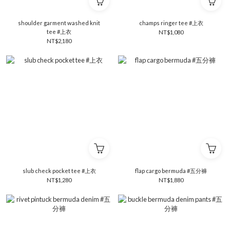
shoulder garment washed knit
champs ringer tee #上衣
tee #上衣
NT$1,080
NT$2,180
slub check pocket tee #上衣
flap cargo bermuda #五分褲
NT$1,280
NT$1,880