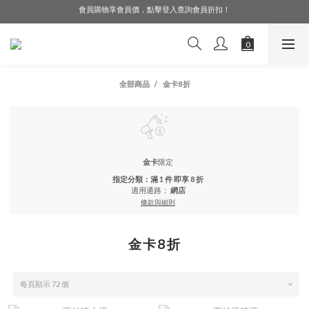
LINE好友募集中，加入就送購物金$50！
LINE好友募集中，加入就送購物金$50！
新會員享首購免運！立即下單去～
會員購物享會員價，點擊登入查詢會員折扣！
LINE好友募集中，加入就送購物金$50！
全部商品
金卡8折
金卡
限定
指定分類：滿 1 件 即享 8 折
適用通路：
網店
條款與細則
金卡8折
每頁顯示 72 個