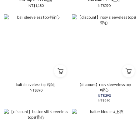
NT$1,180
NT$590
bali sleeveless top #背心
【discount】rosy sleeveless top
#背心
NT$890
NT$390
NT$590