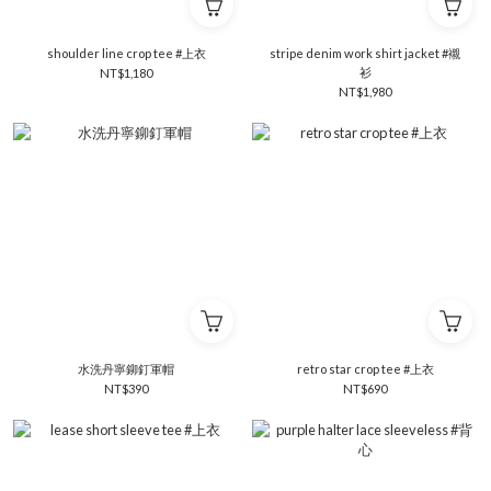
shoulder line crop tee #上衣
stripe denim work shirt jacket #襯
衫
NT$1,180
NT$1,980
水洗丹寧鉚釘軍帽
retro star crop tee #上衣
NT$390
NT$690