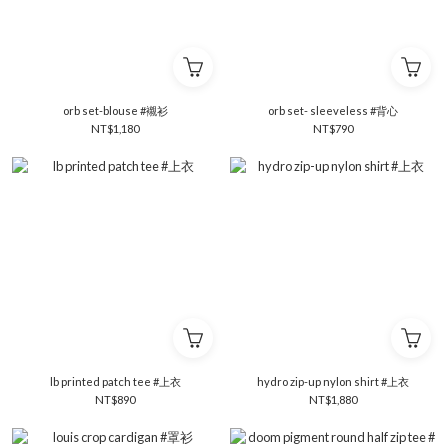
orb set-blouse #襯衫
orb set- sleeveless #背心
NT$1,180
NT$790
lb printed patch tee #上衣
hydro zip-up nylon shirt #上衣
NT$890
NT$1,880