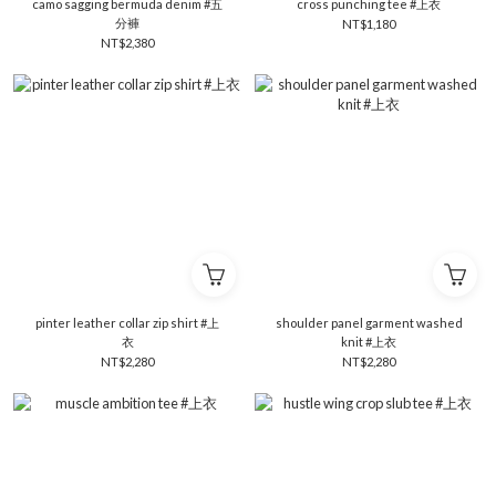
camo sagging bermuda denim #五
cross punching tee #上衣
分褲
NT$1,180
NT$2,380
pinter leather collar zip shirt #上
shoulder panel garment washed
衣
knit #上衣
NT$2,280
NT$2,280