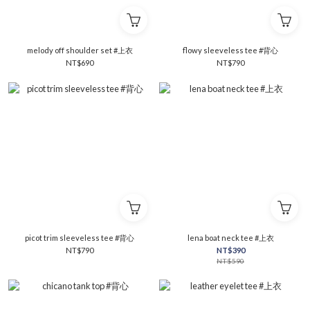
melody off shoulder set #上衣
flowy sleeveless tee #背心
NT$690
NT$790
picot trim sleeveless tee #背心
lena boat neck tee #上衣
NT$790
NT$390
NT$590