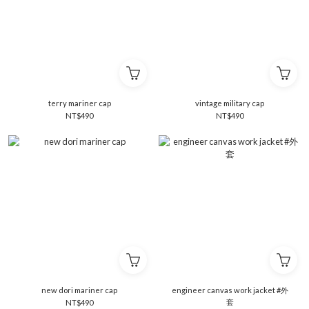
terry mariner cap
vintage military cap
NT$490
NT$490
new dori mariner cap
engineer canvas work jacket #外
套
NT$490