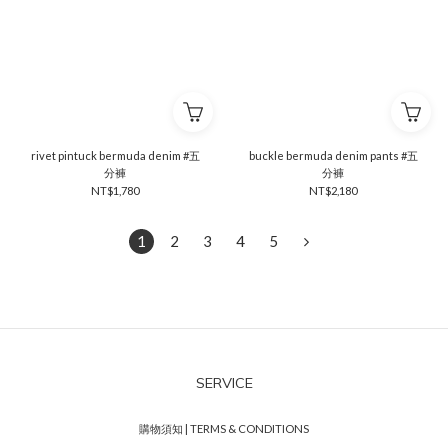
rivet pintuck bermuda denim #五
buckle bermuda denim pants #五
分褲
分褲
NT$1,780
NT$2,180
1
2
3
4
5
SERVICE
購物須知 | TERMS & CONDITIONS