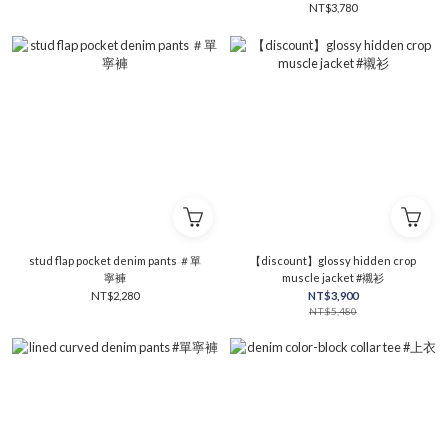
NT$3,780
stud flap pocket denim pants ＃單
【discount】glossy hidden crop
寧褲
muscle jacket #襯衫
NT$2,280
NT$3,900
NT$5,480