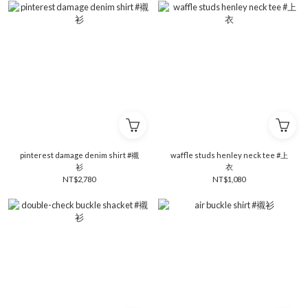
pinterest damage denim shirt #襯
waffle studs henley neck tee #上
衫
衣
NT$2,780
NT$1,080