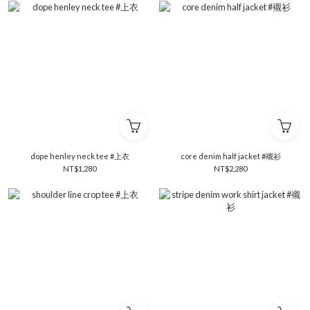
dope henley neck tee #上衣
core denim half jacket #襯衫
NT$1,280
NT$2,280