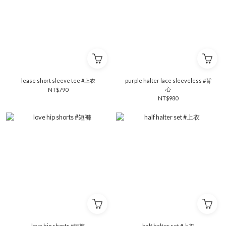
lease short sleeve tee #上衣
purple halter lace sleeveless #背
心
NT$790
NT$980
love hip shorts #短褲
half halter set #上衣