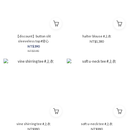
【discount】button slit
halter blouse #上衣
sleeveless top #背心
NT$1,380
NT$390
NT$590
vine shirring tee #上衣
soft u-neck tee #上衣
NT$980
NT$980