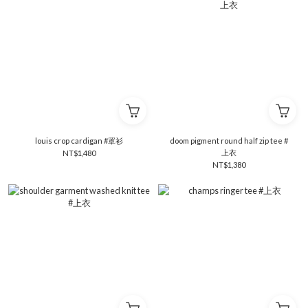
louis crop cardigan #罩衫
doom pigment round half zip tee #
上衣
NT$1,480
NT$1,380