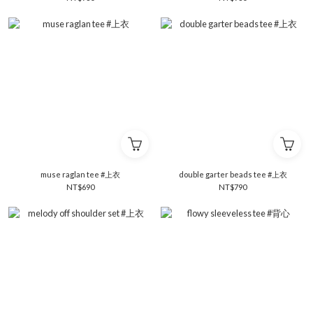
muse raglan tee #上衣
double garter beads tee #上衣
NT$690
NT$790